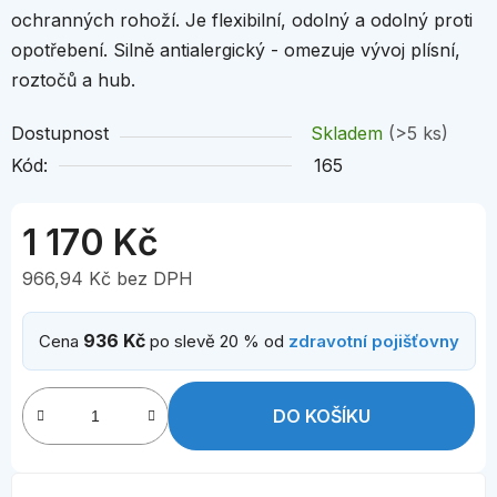
ochranných rohoží. Je flexibilní, odolný a odolný proti
opotřebení. Silně antialergický - omezuje vývoj plísní,
roztočů a hub.
Dostupnost
Skladem
(>5 ks)
Kód:
165
1 170 Kč
966,94 Kč bez DPH
Měrná cena:
936 Kč
Cena
po slevě 20 % od
zdravotní pojišťovny
DO KOŠÍKU