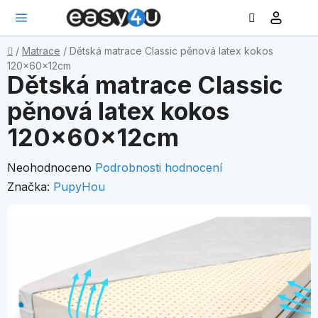
Hledat
NÁ
Přejít
KO
na
obsah
Domů
/
Matrace
/
Dětská matrace Classic pěnová latex kokos
120x60x12cm
Dětská matrace Classic
pěnová latex kokos
120x60x12cm
Průměrné
Neohodnoceno
Podrobnosti hodnocení
hodnocení
Značka:
PupyHou
produktu
je
0,0
z
5
hvězdiček.