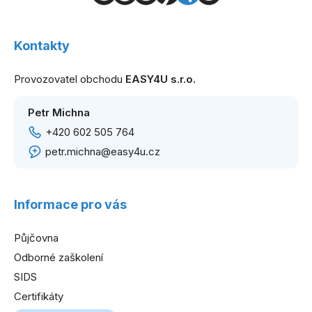
Z
á
Kontakty
p
a
Provozovatel obchodu
EASY4U s.r.o.
t
í
Petr Michna
+420 602 505 764
petr.michna@easy4u.cz
Informace pro vás
Půjčovna
Odborné zaškolení
SIDS
Certifikáty