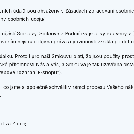
ních údajů jsou obsaženy v Zásadách zpracování osobních
ny-osobnich-udaju/
součástí Smlouvy. Smlouva a Podmínky jsou vyhotoveny v
novením nejsou dotčena práva a povinnosti vzniklá po dob
 dálku. Proto i pro naši Smlouvu platí, že jsou použity pro
ké přítomnosti Nás a Vás, a Smlouva je tak uzavřena dist
ebové rozhraní E-shopu
“).
 co jsme si společně schválili v rámci procesu Vašeho ná
.
it za Zboží;