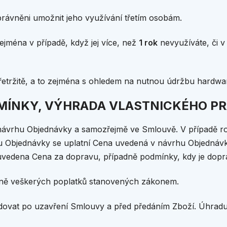
oprávněni umožnit jeho využívání třetím osobám.
ejména v případě, když jej více, než
1 rok
nevyužíváte, či v 
přetržitě, a to zejména s ohledem na nutnou údržbu hardw
DMÍNKY, VÝHRADA VLASTNICKÉHO P
v návrhu Objednávky a samozřejmě ve Smlouvě. V případě 
 Objednávky se uplatní Cena uvedená v návrhu Objednávky
uvedena Cena za dopravu, případně podmínky, kdy je dop
tně veškerých poplatků stanovených zákonem.
dovat po uzavření Smlouvy a před předáním Zboží. Úhrad