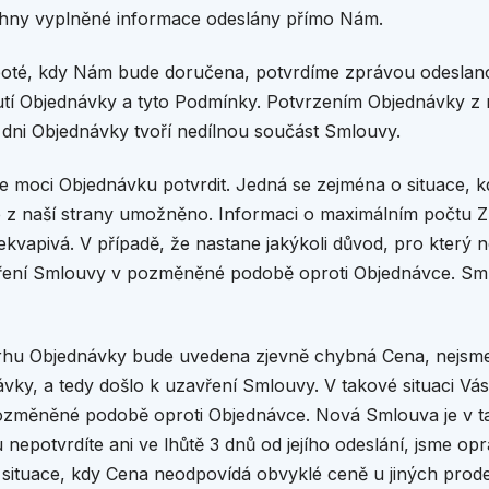
chny vyplněné informace odeslány přímo Nám.
 poté, kdy Nám bude doručena, potvrdíme zprávou odeslan
utí Objednávky a tyto Podmínky. Potvrzením Objednávky z 
dni Objednávky tvoří nedílnou součást Smlouvy.
 moci Objednávku potvrdit. Jedná se zejména o situace, k
 je z naší strany umožněno. Informaci o maximálním počtu
ekvapivá. V případě, že nastane jakýkoli důvod, pro kter
ření Smlouvy v pozměněné podobě oproti Objednávce. Sml
vrhu Objednávky bude uvedena zjevně chybná Cena, nejsme
dnávky, a tedy došlo k uzavření Smlouvy. V takové situaci 
změněné podobě oproti Objednávce. Nová Smlouva je v tak
u nepotvrdíte ani ve lhůtě 3 dnů od jejího odeslání, jsme o
situace, kdy Cena neodpovídá obvyklé ceně u jiných prodej