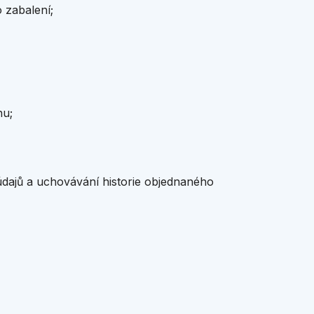
 zabalení;
nu;
údajů a uchovávání historie objednaného