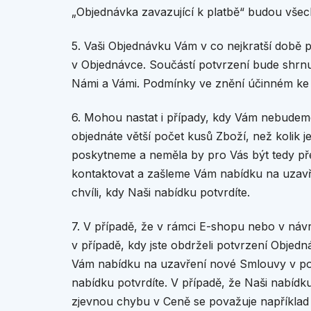
„Objednávka zavazující k platbě“ budou vše
5. Vaši Objednávku Vám v co nejkratší době
v Objednávce. Součástí potvrzení bude shrn
Námi a Vámi. Podmínky ve znění účinném ke 
6. Mohou nastat i případy, kdy Vám nebudeme
objednáte větší počet kusů Zboží, než kolik
poskytneme a neměla by pro Vás být tedy př
kontaktovat a zašleme Vám nabídku na uzav
chvíli, kdy Naši nabídku potvrdíte.
7. V případě, že v rámci E-shopu nebo v ná
v případě, kdy jste obdrželi potvrzení Obje
Vám nabídku na uzavření nové Smlouvy v po
nabídku potvrdíte. V případě, že Naši nabídk
zjevnou chybu v Ceně se považuje například 