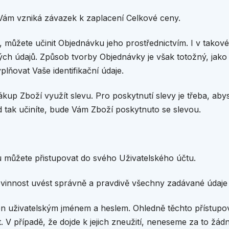
 Vám vzniká závazek k zaplacení Celkové ceny.
t, můžete učinit Objednávku jeho prostřednictvím. I v tako
ých údajů. Způsob tvorby Objednávky je však totožný, jako 
lňovat Vaše identifikační údaje.
p Zboží využít slevu. Pro poskytnutí slevy je třeba, abys
 tak učiníte, bude Vám Zboží poskytnuto se slevou.
u můžete přistupovat do svého Uživatelského účtu.
 povinnost uvést správně a pravdivě všechny zadávané údaje 
en uživatelským jménem a heslem. Ohledně těchto přístupo
. V případě, že dojde k jejich zneužití, neneseme za to žá