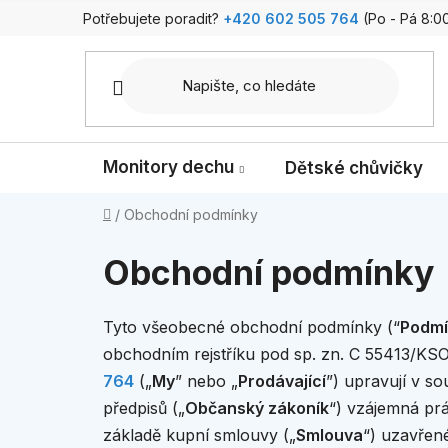
Přejít
Potřebujete poradit?
+420 602 505 764
(Po - Pá 8:00
na
obsah
Monitory dechu
Dětské chůvičky
Domů
/
Obchodní podmínky
Obchodní podmínky
Tyto všeobecné obchodní podmínky (“
Podmí
obchodním rejstříku pod sp. zn. C 55413/KS
764
(„
My
” nebo „
Prodávající
”) upravují v s
předpisů („
Občanský zákoník
“) vzájemná prá
základě kupní smlouvy („
Smlouva
“) uzavřen