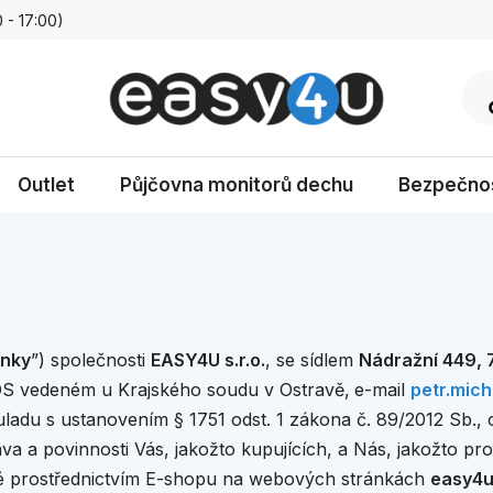
 - 17:00)
Zpětný odběr vysloužilých
Podmínky ochra
Dopr
Outlet
Půjčovna monitorů dechu
Bezpečnos
nky
”) společnosti
EASY4U s.r.o.
, se sídlem
Nádražní 449, 
OS vedeném u Krajského soudu v Ostravě,
e-mail
petr.mic
ouladu s ustanovením § 1751 odst. 1 zákona č. 89/2012 Sb.,
va a povinnosti Vás, jakožto kupujících, a Nás, jakožto pro
é prostřednictvím E-shopu na webových stránkách
easy4u