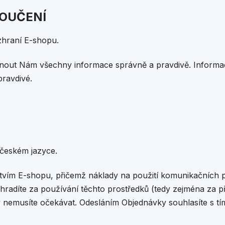
POUČENÍ
zhraní E-shopu.
tnout Nám všechny informace správně a pravdivě. Informace
ravdivé.
 českém jazyce.
ctvím E-shopu, přičemž náklady na použití komunikačních p
u hradíte za používání těchto prostředků (tedy zejména za př
nemusíte očekávat. Odesláním Objednávky souhlasíte s tí