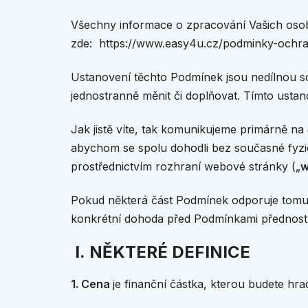
Všechny informace o zpracování Vašich osob
zde:
https://www.easy4u.cz/podminky-ochra
Ustanovení těchto Podmínek jsou nedílnou 
jednostranně měnit či doplňovat. Tímto usta
Jak jistě víte, tak komunikujeme primárně na
abychom se spolu dohodli bez současné fyzic
prostřednictvím rozhraní webové stránky („
w
Pokud některá část Podmínek odporuje tomu,
konkrétní dohoda před Podmínkami přednost
I. NĚKTERÉ DEFINICE
1. Cena
je finanční částka, kterou budete hrad