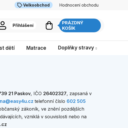
Velkoobchod
Hodnocení obchodu
 elektrozařízení / baterií
Obchodní podmínky
ny osobních údajů
Reklamace a vrácení zboží
PRÁZDNÝ
Přihlášení
NÁKUPNÍ
KOŠÍK
ava a platba
Kontakty
Moje objednávka
KOŠÍK
Doplňky stravy
t dětí
Matrace
Dětské 
739 21 Paskov
, IČO
26402327
, zapsaná v
hna@easy4u.cz
telefonní číslo
602 505
 občanský zákoník, ve znění pozdějších
dávajících, vzniklá v souvislosti nebo na
.cz