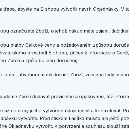
e třeba, abyste na E-shopu vytvořili návrh Objednávky. V 
u označujete Zboží, o jehož nákup máte zájem, tlačítkem 
sobu platby Celkové ceny a požadovaném způsobu doručen
živatelského prostředí E-shopu, přičemž informace o Cen
ho Zboží a způsobu jeho doručení;
cí k tomu, abychom mohli doručit Zboží, zejména tedy jméno,
 budeme Zboží dodávat pravidelně a opakovaně, též inform
až do doby jejího vytvoření údaje měnit a kontrolovat. Po
ednávku vytvoříte. Před stiskem tlačítka musíte ale ještě po
Objednávku vytvořit. K potvrzení a souhlasu slouží zatrhá