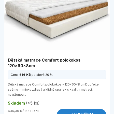
Dětská matrace Comfort polokokos
120x60x8cm
616 Kč
Cena
po slevě 20 %
Dětská matrace Comfort polokokos - 120x60x8 cmDopřejte
svému miminku zdravý a klidný spánek s kvalitní matrací,
navrženou...
Skladem
(>5 ks)
636,36 Kč bez DPH