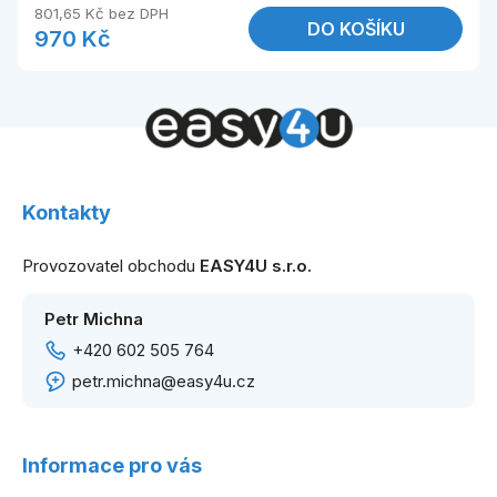
801,65 Kč bez DPH
DO KOŠÍKU
970 Kč
Z
á
Kontakty
p
a
Provozovatel obchodu
EASY4U s.r.o.
t
í
Petr Michna
+420 602 505 764
petr.michna@easy4u.cz
Informace pro vás