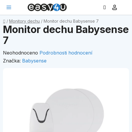
Hledat
NÁ
Přejít
KO
na
obsah
Domů
/
Monitory dechu
/
Monitor dechu Babysense 7
Monitor dechu Babysense
7
Průměrné
Neohodnoceno
Podrobnosti hodnocení
hodnocení
Značka:
Babysense
produktu
je
0,0
z
5
hvězdiček.