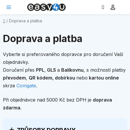
Hledat
NÁ
Přejít
KO
na
obsah
Domů
/
Doprava a platba
Doprava a platba
Vyberte si preferovaného dopravce pro doručení Vaší
objednávky.
Doručení přes
PPL
,
GLS
a
Balíkovnu
, s možností platby
převodem
,
QR
kódem, dobírkou
nebo
kartou online
skrze
Comgate
.
Při objednávce nad 5000 Kč bez DPH je
doprava
zdarma
.
+