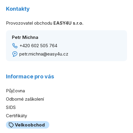
á
Dobírkou
Kontakty
p
a
Provozovatel obchodu
EASY4U s.r.o.
t
í
Petr Michna
+420 602 505 764
petr.michna@easy4u.cz
Informace pro vás
Půjčovna
Odborné zaškolení
SIDS
Certifikáty
Velkoobchod