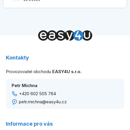
Z
á
Kontakty
p
a
Provozovatel obchodu
EASY4U s.r.o.
t
í
Petr Michna
+420 602 505 764
petr.michna@easy4u.cz
Informace pro vás