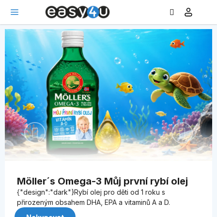
Hledat
NÁ
Přejít
KO
na
obsah
E
a
s
y
4
u
Předchozí
Následu
.
c
z
Möller´s Omega-3 Můj první rybí olej
{"design":"dark"}Rybí olej pro děti od 1 roku s
přirozeným obsahem DHA, EPA a vitaminů A a D.