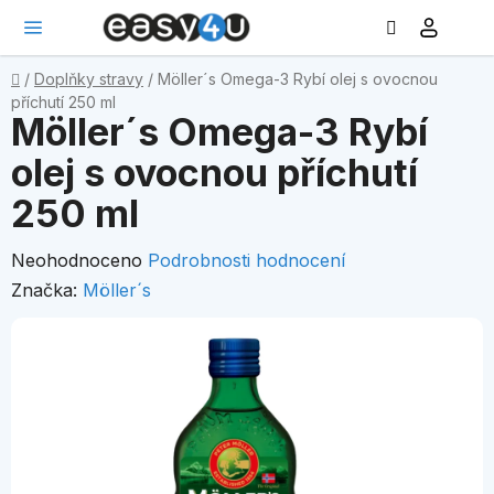
Hledat
NÁ
Přejít
KO
na
obsah
Domů
/
Doplňky stravy
/
Möller´s Omega-3 Rybí olej s ovocnou
příchutí 250 ml
Möller´s Omega-3 Rybí
olej s ovocnou příchutí
250 ml
Průměrné
Neohodnoceno
Podrobnosti hodnocení
hodnocení
Značka:
Möller´s
produktu
je
0,0
z
5
hvězdiček.