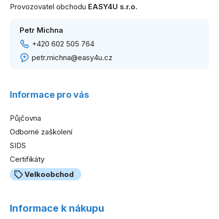
a
Provozovatel obchodu
EASY4U s.r.o.
t
í
Petr Michna
+420 602 505 764
petr.michna@easy4u.cz
Informace pro vás
Půjčovna
Odborné zaškolení
SIDS
Certifikáty
Velkoobchod
Informace k nákupu