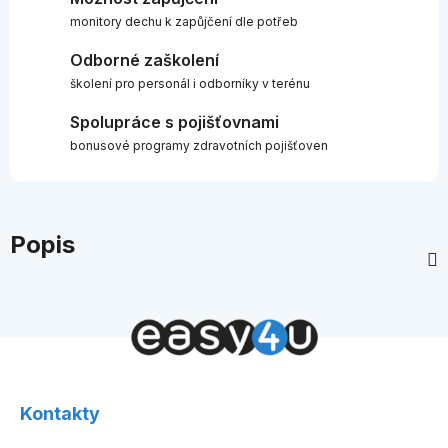
monitory dechu k zapůjčení dle potřeb
Odborné zaškolení
školení pro personál i odborníky v terénu
Spolupráce s pojišťovnami
bonusové programy zdravotních pojišťoven
Popis
Z
á
Kontakty
p