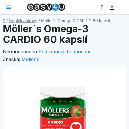
Hledat
NÁ
Přejít
KO
na
obsah
Domů
/
Doplňky stravy
/
Möller´s Omega-3 CARDIO 60 kapslí
Möller´s Omega-3
CARDIO 60 kapslí
Průměrné
Neohodnoceno
Podrobnosti hodnocení
hodnocení
Značka:
Möller´s
produktu
je
0,0
z
5
hvězdiček.