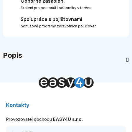
Odborné zaškolení
školení pro personál i odborníky v terénu
Spolupráce s pojišťovnami
bonusové programy zdravotních pojišťoven
Popis
Z
á
Kontakty
p
a
Provozovatel obchodu
EASY4U s.r.o.
t
í